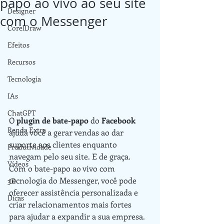
papo ao vivo ao seu site
Designer
com o Messenger
CorelDraw
Efeitos
Recursos
Tecnologia
IAs
ChatGPT
O 
plugin de bate-papo
 do 
Facebook
Renda Extra
ajuda você a gerar vendas ao dar 
suporte aos clientes enquanto 
Produtividade
navegam pelo seu site. E de graça. 
Vídeos
Com o bate-papo ao vivo com 
tecnologia do Messenger, você pode 
3D
oferecer assistência personalizada e 
Dicas
criar relacionamentos mais fortes 
para ajudar a expandir a sua empresa.