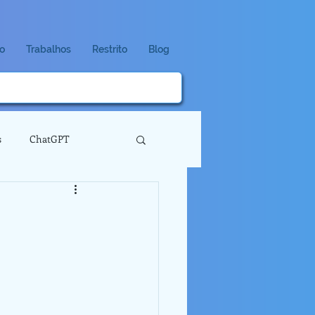
io
Trabalhos
Restrito
Blog
s
ChatGPT