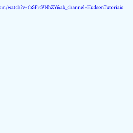
com/watch?v=tbSFrcVNhZY&ab_channel=HudsonTutoriais