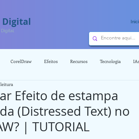
 Digital
Iníc
Digital
CorelDraw
Efeitos
Recursos
Tecnologia
IA
leitura
Vídeos
3D
Dicas
ar Efeito de estampa
da (Distressed Text) no
AW? | TUTORIAL