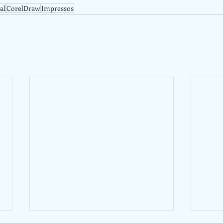
al
CorelDraw
Impressos