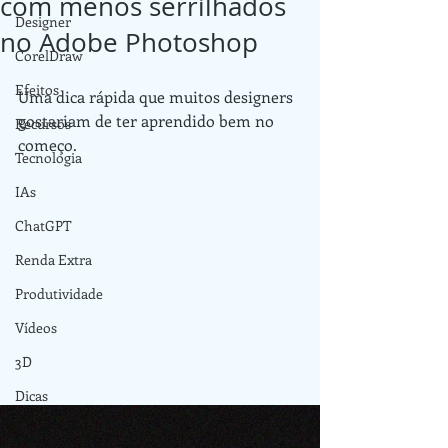
com menos serrilhados
Designer
no Adobe Photoshop
CorelDraw
Efeitos
Uma dica rápida que muitos designers 
gostariam de ter aprendido bem no 
Recursos
começo.
Tecnologia
IAs
ChatGPT
Renda Extra
Produtividade
Vídeos
3D
Dicas