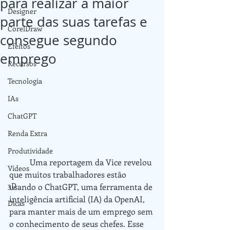
para realizar a maior
Designer
parte das suas tarefas e
CorelDraw
consegue segundo
Efeitos
emprego
Recursos
Tecnologia
IAs
ChatGPT
Renda Extra
Produtividade
	Uma reportagem da Vice revelou 
Vídeos
que muitos trabalhadores estão 
3D
usando o ChatGPT, uma ferramenta de 
inteligência artificial (IA) da OpenAI, 
Dicas
para manter mais de um emprego sem 
o conhecimento de seus chefes. Esse 