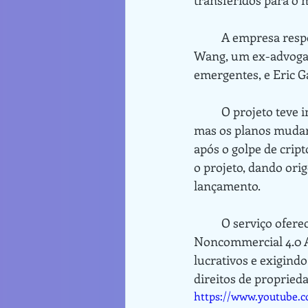
	A empresa responsável pelo Kaiber AI está sediada nos EUA e foi fundada por Victor 
Wang, um ex-advogado
emergentes, e Eric G
	O projeto teve início como uma iniciativa web3 de música chamada Secret Garden FM, 
mas os planos mudar
após o golpe de crip
o projeto, dando ori
lançamento.
	O serviço oferece uma conta gratuita, que concede uma licença Commons 
Noncommercial 4.0 At
lucrativos e exigindo
direitos de proprieda
https://www.youtube