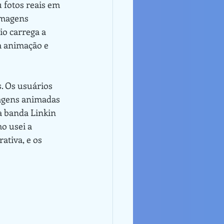
imagens 
o carrega a 
a animação e 
magens animadas 
a banda Linkin 
o usei a 
tiva, e os 