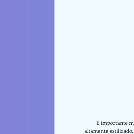
	É importante mencionar que as imagens produzidas pelo Kaiber têm um estilo 
altamente estilizado,