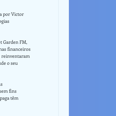
gias 
as financeiros 
s reinventaram 
sde o seu 
sem fins 
 paga têm 