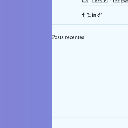
IAs
ChatGPT
Designe
Posts recentes