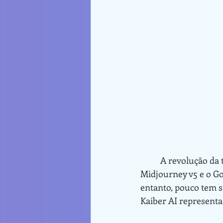
	A revolução da transformação de texto em imagem está em pleno progresso, com o 
Midjourney v5 e o Go
entanto, pouco tem s
Kaiber AI represent