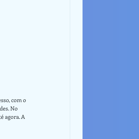
des. No 
é agora. A 