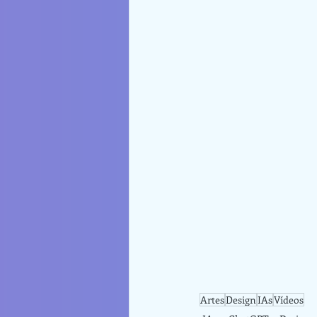
Artes
Design
IAs
Vídeos