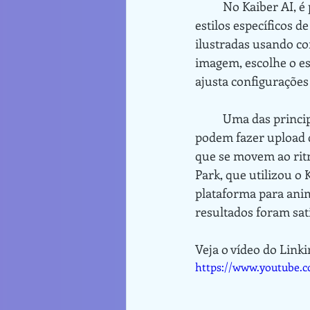
	No Kaiber AI, é possível transformar imagens estáticas geradas por IA ou fotos reais em 
estilos específicos 
ilustradas usando co
imagem, escolhe o es
ajusta configuraçõe
	Uma das principais aplicações do Kaiber AI é a criação de vídeos musicais. Os usuários 
podem fazer upload d
que se movem ao ritm
Park, que utilizou o
plataforma para anim
resultados foram sati
Veja o vídeo do Linki
https://www.youtube