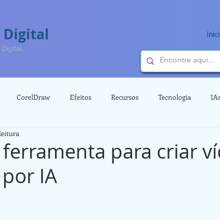
 Digital
Iníc
Digital
CorelDraw
Efeitos
Recursos
Tecnologia
IA
leitura
Vídeos
3D
Dicas
 ferramenta para criar v
 por IA