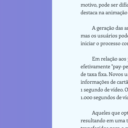
motivo, pode ser difí
destaca na animação
	A geração das animações leva de minutos a horas, dependendo da duração do vídeo, 
mas os usuários pode
iniciar o processo c
	Em relação aos preços, o Kaiber AI possui um sistema de créditos, tornando-o 
efetivamente "pay-p
de taxa fixa. Novos 
informações de cartã
1 segundo de vídeo. O
1.000 segundos de ví
	Aqueles que optam por uma assinatura anual recebem um desconto de US$10 por mês, 
resultando em uma ta
transferidos para o 