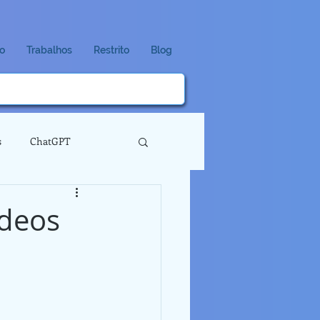
io
Trabalhos
Restrito
Blog
s
ChatGPT
ídeos