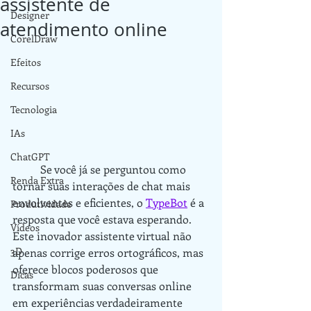
assistente de
Designer
atendimento online
CorelDraw
Efeitos
Recursos
Tecnologia
IAs
ChatGPT
	Se você já se perguntou como 
Renda Extra
tornar suas interações de chat mais 
envolventes e eficientes, o 
TypeBot
 é a 
Produtividade
resposta que você estava esperando. 
Vídeos
Este inovador assistente virtual não 
3D
apenas corrige erros ortográficos, mas 
oferece blocos poderosos que 
Dicas
transformam suas conversas online 
em experiências verdadeiramente 